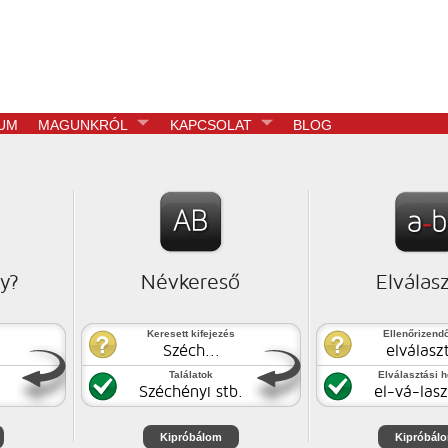
UM
MAGUNKRÓL
KAPCSOLAT
BLOG
e így?
y?
Névkereső
Elválas
gének
n alakhoz
slata.
Keresett kifejezés
Ellenőrizend
Széch...
elválasz
Találatok
Elválasztási 
Széchényi stb.
el-vá-las
Kipróbálom
Kipróbál