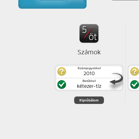
Számok
Számjegyekkel
2010
Betűkkel
kétezer-tíz
Kipróbálom