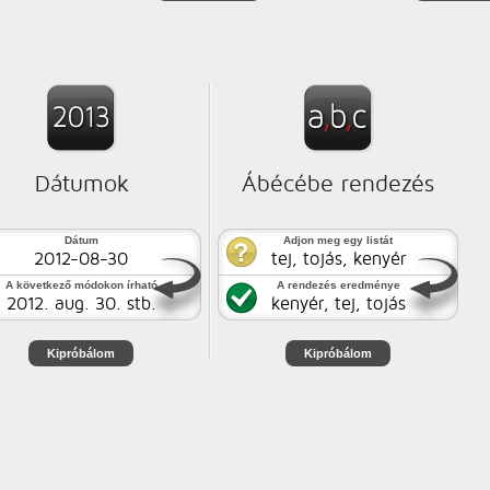
Dátumok
Ábécébe rendezés
Dátum
Adjon meg egy listát
2012-08-30
tej, tojás, kenyér
A következő módokon írható
A rendezés eredménye
2012. aug. 30. stb.
kenyér, tej, tojás
Kipróbálom
Kipróbálom