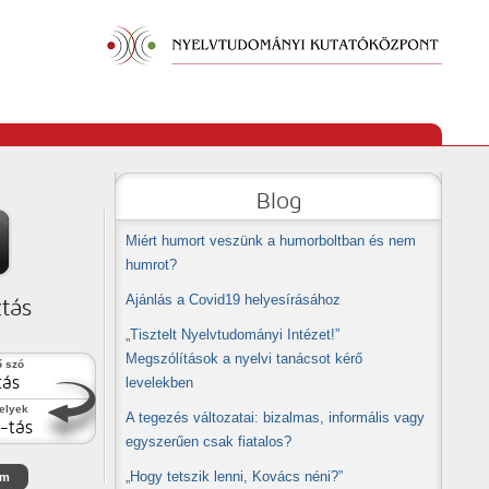
Blog
Miért humort veszünk a humorboltban és nem
humrot?
Ajánlás a Covid19 helyesírásához
ztás
„Tisztelt Nyelvtudományi Intézet!”
Megszólítások a nyelvi tanácsot kérő
ő szó
tás
levelekben
helyek
A tegezés változatai: bizalmas, informális vagy
z-tás
egyszerűen csak fiatalos?
„Hogy tetszik lenni, Kovács néni?”
om