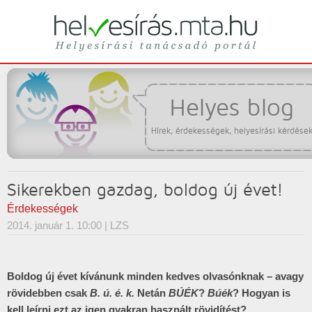
Helyesírási tanácsadó portál
helyesírás
Helyes blog
Hírek, érdekességek, helyesírási kérdése
Sikerekben gazdag, boldog új évet!
Érdekességek
2014. január 1. 10:00
| LZS
Boldog új évet kívánunk minden kedves olvasónknak – avagy
rövidebben csak
B. ú. é. k.
Netán
BÚÉK
?
Búék
? Hogyan is
kell leírni ezt az igen gyakran használt rövidítést?