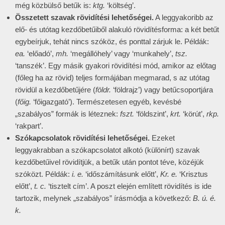
még közbülső betűk is:
ktg.
‘költség’.
Összetett szavak rövidítési lehetőségei.
A leggyakoribb az
elő- és utótag kezdőbetűiből alakuló rövidítésforma: a két betűt
egybeírjuk, tehát nincs szóköz, és ponttal zárjuk le. Példák:
ea.
‘előadó’,
mh.
‘megállóhely’ vagy ‘munkahely’,
tsz.
‘tanszék’. Egy másik gyakori rövidítési mód, amikor az előtag
(főleg ha az rövid) teljes formájában megmarad, s az utótag
rövidül a kezdőbetűjére (
földr.
‘földrajz’) vagy betűcsoportjára
(
főig.
‘főigazgató’). Természetesen egyéb, kevésbé
„szabályos” formák is léteznek:
fszt.
‘földszint’,
krt.
‘körút’,
rkp.
‘rakpart’.
Szókapcsolatok rövidítési lehetőségei.
Ezeket
leggyakrabban a szókapcsolatot alkotó (különírt) szavak
kezdőbetűivel rövidítjük, a betűk után pontot téve, közéjük
szóközt. Példák:
i. e.
‘időszámításunk előtt’,
Kr. e.
‘Krisztus
előtt’,
t. c.
‘tisztelt cím’. A poszt elején említett rövidítés is ide
tartozik, melynek „szabályos” írásmódja a következő:
B. ú. é.
k.