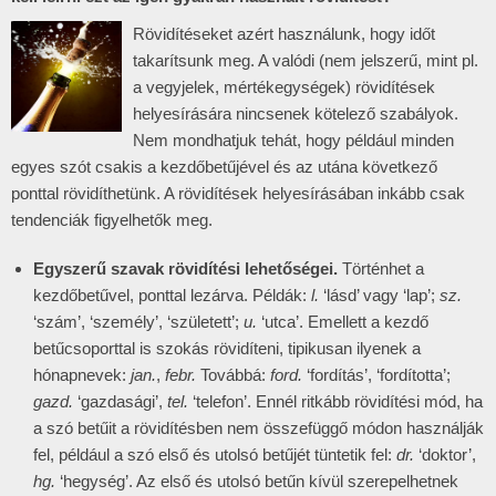
Rövidítéseket azért használunk, hogy időt
takarítsunk meg. A valódi (nem jelszerű, mint pl.
a vegyjelek, mértékegységek) rövidítések
helyesírására nincsenek kötelező szabályok.
Nem mondhatjuk tehát, hogy például minden
egyes szót csakis a kezdőbetűjével és az utána következő
ponttal rövidíthetünk. A rövidítések helyesírásában inkább csak
tendenciák figyelhetők meg.
Egyszerű szavak rövidítési lehetőségei.
Történhet a
kezdőbetűvel, ponttal lezárva. Példák:
l.
‘lásd’ vagy ‘lap’;
sz.
‘szám’, ‘személy’, ‘született’;
u.
‘utca’. Emellett a kezdő
betűcsoporttal is szokás rövidíteni, tipikusan ilyenek a
hónapnevek:
jan.
,
febr.
Továbbá:
ford.
‘fordítás’, ‘fordította’;
gazd.
‘gazdasági’,
tel.
‘telefon’. Ennél ritkább rövidítési mód, ha
a szó betűit a rövidítésben nem összefüggő módon használják
fel, például a szó első és utolsó betűjét tüntetik fel:
dr.
‘doktor’,
hg.
‘hegység’. Az első és utolsó betűn kívül szerepelhetnek