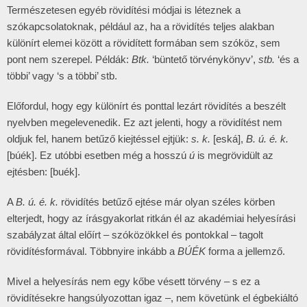
Természetesen egyéb rövidítési módjai is léteznek a
szókapcsolatoknak, például az, ha a rövidítés teljes alakban
különírt elemei között a rövidített formában sem szóköz, sem
pont nem szerepel. Példák:
Btk.
‘büntető törvénykönyv’,
stb.
‘és a
többi’ vagy ‘s a többi’ stb.
Előfordul, hogy egy különírt és ponttal lezárt rövidítés a beszélt
nyelvben megelevenedik. Ez azt jelenti, hogy a rövidítést nem
oldjuk fel, hanem betűző kiejtéssel ejtjük:
s. k.
[eská],
B. ú. é. k.
[búék]. Ez utóbbi esetben még a hosszú
ú
is megrövidült az
ejtésben: [buék].
A
B. ú. é. k.
rövidítés betűző ejtése már olyan széles körben
elterjedt, hogy az írásgyakorlat ritkán él az akadémiai helyesírási
szabályzat által előírt – szóközökkel és pontokkal – tagolt
rövidítésformával. Többnyire inkább a
BÚÉK
forma a jellemző.
Mivel a helyesírás nem egy kőbe vésett törvény – s ez a
rövidítésekre hangsúlyozottan igaz –, nem követünk el égbekiáltó