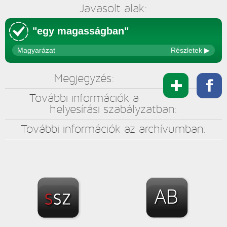
Javasolt alak:
"egy magasságban"
Magyarázat
Részletek ▶
Megjegyzés:
Megoszt
További információk a
helyesírási szabályzatban:
További információk az archívumban: