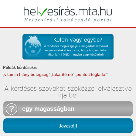
Helyesírási tanácsadó portál
helyesírás
Külön vagy egybe?
A rendszer megvizsgálja a megadott szavakat,
és javaslatokat tesz arra, hogy hogyan lehet
őket leírni (külön, egybe vagy kötőjellel).
Példák kérdésekre
:
vitamin hiány betegség
takarító nő
bontott tégla fal
„
”
„
”
„
”
A kérdéses szavakat szóközzel elválasztva
írja be!