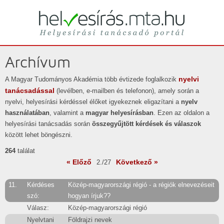
Helyesírási tanácsadó portál
helyesírás
Archívum
nyelvi
A Magyar Tudományos Akadémia több évtizede foglalkozik
tanácsadással
(levélben, e-mailben és telefonon), amely során a
nyelvi, helyesírási kérdéssel élőket igyekeznek eligazítani a
nyelv
használatában
, valamint a
magyar helyesírásban
. Ezen az oldalon a
helyesírási tanácsadás során
összegyűjtött kérdések és válaszok
között lehet böngészni.
264
találat
« Előző
Következő »
2./27
11.
Kérdéses
Közép-magyarországi régió - a régiók elnevezéseit
szó:
hogyan írjuk??
Válasz:
Közép-magyarországi régió
Nyelvtani
Földrajzi nevek