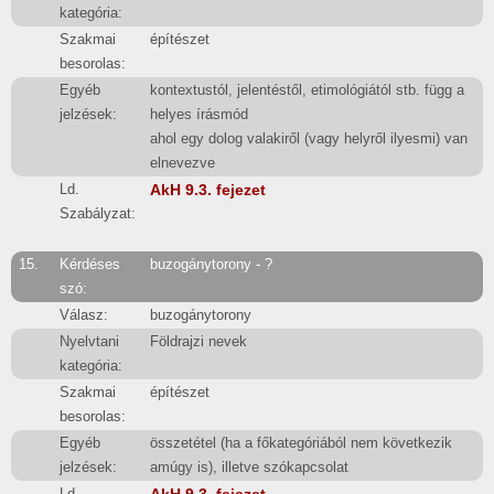
kategória:
Szakmai
építészet
besorolas:
Egyéb
kontextustól, jelentéstől, etimológiától stb. függ a
jelzések:
helyes írásmód
ahol egy dolog valakiről (vagy helyről ilyesmi) van
elnevezve
Ld.
AkH 9.3. fejezet
Szabályzat:
15.
Kérdéses
buzogánytorony - ?
szó:
Válasz:
buzogánytorony
Nyelvtani
Földrajzi nevek
kategória:
Szakmai
építészet
besorolas:
Egyéb
összetétel (ha a főkategóriából nem következik
jelzések:
amúgy is), illetve szókapcsolat
Ld.
AkH 9.3. fejezet