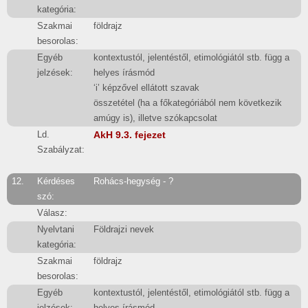
kategória:
Szakmai
földrajz
besorolas:
Egyéb
kontextustól, jelentéstől, etimológiától stb. függ a
jelzések:
helyes írásmód
‘i’ képzővel ellátott szavak
összetétel (ha a főkategóriából nem következik
amúgy is), illetve szókapcsolat
Ld.
AkH 9.3. fejezet
Szabályzat:
12.
Kérdéses
Rohács-hegység - ?
szó:
Válasz:
Nyelvtani
Földrajzi nevek
kategória:
Szakmai
földrajz
besorolas:
Egyéb
kontextustól, jelentéstől, etimológiától stb. függ a
jelzések:
helyes írásmód