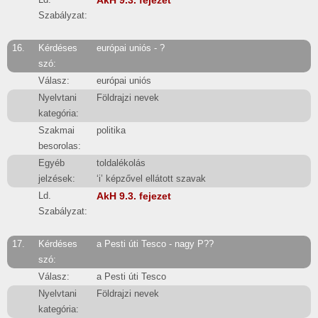
Szabályzat:
16.
Kérdéses
európai uniós - ?
szó:
Válasz:
európai uniós
Nyelvtani
Földrajzi nevek
kategória:
Szakmai
politika
besorolas:
Egyéb
toldalékolás
jelzések:
‘i’ képzővel ellátott szavak
Ld.
AkH 9.3. fejezet
Szabályzat:
17.
Kérdéses
a Pesti úti Tesco - nagy P??
szó:
Válasz:
a Pesti úti Tesco
Nyelvtani
Földrajzi nevek
kategória: