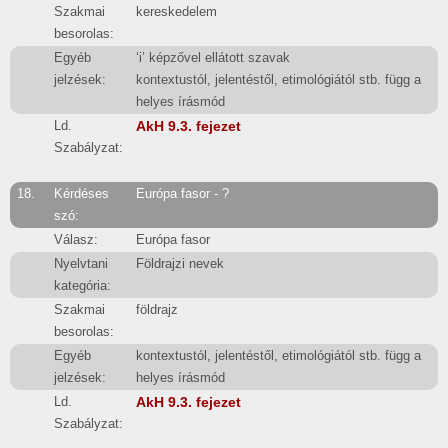
Szakmai
kereskedelem
besorolas:
Egyéb
‘i’ képzővel ellátott szavak
jelzések:
kontextustól, jelentéstől, etimológiától stb. függ a
helyes írásmód
Ld.
AkH 9.3. fejezet
Szabályzat:
18.
Kérdéses
Európa fasor - ?
szó:
Válasz:
Európa fasor
Nyelvtani
Földrajzi nevek
kategória:
Szakmai
földrajz
besorolas:
Egyéb
kontextustól, jelentéstől, etimológiától stb. függ a
jelzések:
helyes írásmód
Ld.
AkH 9.3. fejezet
Szabályzat: