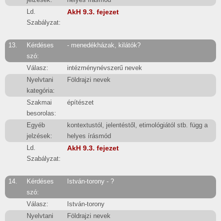
Ld.
AkH 9.3. fejezet
Szabályzat:
13.
Kérdéses
- menedékházak, kilátók?
szó:
Válasz:
intézménynévszerű nevek
Nyelvtani
Földrajzi nevek
kategória:
Szakmai
építészet
besorolas:
Egyéb
kontextustól, jelentéstől, etimológiától stb. függ a
jelzések:
helyes írásmód
Ld.
AkH 9.3. fejezet
Szabályzat:
14.
Kérdéses
István-torony - ?
szó:
Válasz:
István-torony
Nyelvtani
Földrajzi nevek