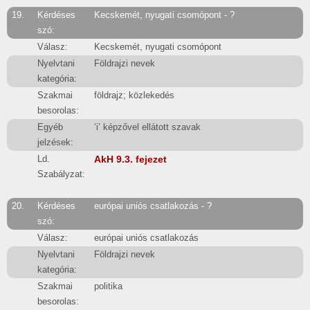
19.
Kérdéses
Kecskemét, nyugati csomópont - ?
szó:
Válasz:
Kecskemét, nyugati csomópont
Nyelvtani
Földrajzi nevek
kategória:
Szakmai
földrajz; közlekedés
besorolas:
Egyéb
‘i’ képzővel ellátott szavak
jelzések:
Ld.
AkH 9.3. fejezet
Szabályzat:
20.
Kérdéses
európai uniós csatlakozás - ?
szó:
Válasz:
európai uniós csatlakozás
Nyelvtani
Földrajzi nevek
kategória:
Szakmai
politika
besorolas: