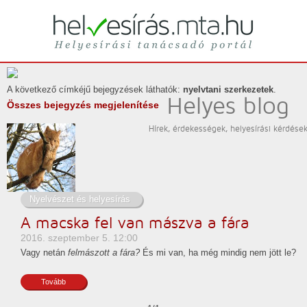
Helyesírási tanácsadó portál
helyesírás
A következő címkéjű bejegyzések láthatók:
nyelvtani szerkezetek
.
Helyes blog
Összes bejegyzés megjelenítése
Hírek, érdekességek, helyesírási kérdése
Nyelvészet és helyesírás
A macska fel van mászva a fára
2016. szeptember 5. 12:00
Vagy netán
felmászott a fára?
És mi van, ha még mindig nem jött le?
Tovább