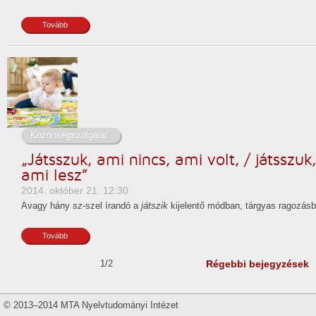
Tovább
Közönségszolgálat
„Játsszuk, ami nincs, ami volt, / játsszuk
ami lesz”
2014. október 21. 12:30
Avagy hány
sz
-szel írandó a
játszik
kijelentő módban, tárgyas ragozásb
Tovább
1/2
Régebbi bejegyzések
© 2013–2014 MTA Nyelvtudományi Intézet