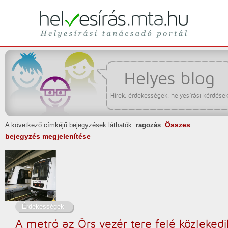
Helyesírási tanácsadó portál
helyesírás
Helyes blog
Hírek, érdekességek, helyesírási kérdése
Összes
A következő címkéjű bejegyzések láthatók:
ragozás
.
bejegyzés megjelenítése
Érdekességek
A metró az Örs vezér tere felé közlekedi