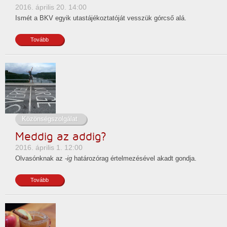
2016. április 20. 14:00
Ismét a BKV egyik utastájékoztatóját vesszük górcső alá.
Tovább
Közönségszolgálat
Meddig az addig?
2016. április 1. 12:00
Olvasónknak az
-ig
határozórag értelmezésével akadt gondja.
Tovább