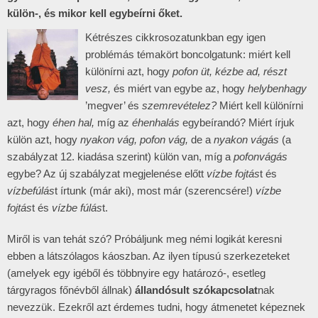
külön-, és mikor kell egybeírni őket.
Kétrészes cikkrosozatunkban egy igen
problémás témakört boncolgatunk: miért kell
különírni azt, hogy
pofon üt, kézbe ad, részt
vesz,
és miért van egybe az, hogy
helybenhagy
’megver’ és
szemrevételez?
Miért kell különírni
azt, hogy
éhen hal,
míg az
éhenhalás
egybeírandó? Miért írjuk
külön azt, hogy
nyakon vág, pofon vág,
de a
nyakon vágás
(a
szabályzat 12. kiadása szerint) külön van, míg a
pofonvágás
egybe? Az új szabályzat megjelenése előtt
vízbe fojtás
t és
vízbefúlás
t írtunk (már aki), most már (szerencsére!)
vízbe
fojtás
t és
vízbe fúlás
t.
Miről is van tehát szó? Próbáljunk meg némi logikát keresni
ebben a látszólagos káoszban. Az ilyen típusú szerkezeteket
(amelyek egy igéből és többnyire egy határozó-, esetleg
tárgyragos főnévből állnak)
állandósult szókapcsolat
nak
nevezzük. Ezekről azt érdemes tudni, hogy átmenetet képeznek