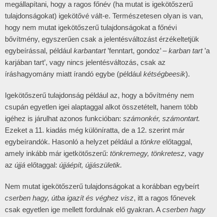
megállapítani, hogy a ragos főnév (ha mutat is igekötőszerű
tulajdonságokat) igekötővé vált-e. Természetesen olyan is van,
hogy nem mutat igekötőszerű tulajdonságokat a főnévi
bővítmény, egyszerűen csak a jelentésváltozást érzékeltetjük
egybeírással, például
karbantart
’fenntart, gondoz’ –
karban tart
’a
karjában tart’, vagy nincs jelentésváltozás, csak az
íráshagyomány miatt írandó egybe (például
kétségbeesik
).
Igekötőszerű tulajdonság például az, hogy a bővítmény nem
csupán egyetlen igei alaptaggal alkot összetételt, hanem több
igéhez is járulhat azonos funkcióban:
számonkér, számontart.
Ezeket a 11. kiadás még különíratta, de a 12. szerint már
egybeírandók. Hasonló a helyzet például a
tönkre
előtaggal,
amely inkább már igetkötőszerű:
tönkremegy, tönkretesz,
vagy
az
újjá
előtaggal:
újjáépít, újjászületik.
Nem mutat igekötőszerű tulajdonságokat a korábban egybeírt
cserben hagy, útba igazít és véghez visz
, itt a ragos főnevek
csak egyetlen ige mellett fordulnak elő gyakran. A
cserben hagy