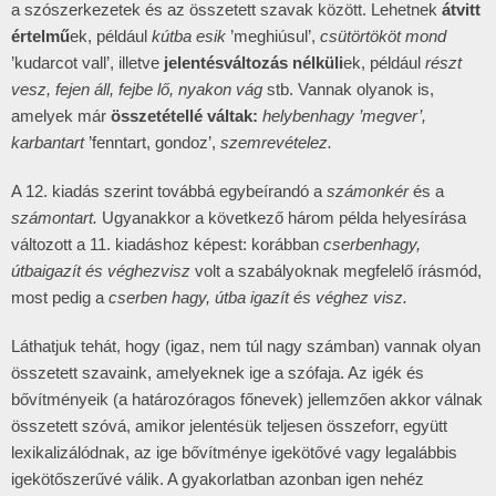
a szószerkezetek és az összetett szavak között. Lehetnek
átvitt
értelmű
ek, például
kútba esik
’meghiúsul’,
csütörtököt mond
’kudarcot vall’, illetve
jelentésváltozás nélküli
ek, például
részt
vesz, fejen áll, fejbe lő, nyakon vág
stb. Vannak olyanok is,
amelyek már
összetétellé váltak:
helybenhagy ’megver’,
karbantart
’fenntart, gondoz’,
szemrevételez.
A 12. kiadás szerint továbbá egybeírandó a
számonkér
és a
számontart.
Ugyanakkor a következő három példa helyesírása
változott a 11. kiadáshoz képest: korábban
cserbenhagy,
útbaigazít és véghezvisz
volt a szabályoknak megfelelő írásmód,
most pedig a
cserben hagy, útba igazít és véghez visz.
Láthatjuk tehát, hogy (igaz, nem túl nagy számban) vannak olyan
összetett szavaink, amelyeknek ige a szófaja. Az igék és
bővítményeik (a határozóragos főnevek) jellemzően akkor válnak
összetett szóvá, amikor jelentésük teljesen összeforr, együtt
lexikalizálódnak, az ige bővítménye igekötővé vagy legalábbis
igekötőszerűvé válik. A gyakorlatban azonban igen nehéz