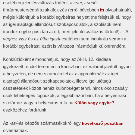
esetében jelentésváltozás történt; a
cser, cserlé
tímármesterségbli szakkifejezés (erről bővebben
olvashatnak),
itt
mégis különírjuk a korábbi egybeírás helyett (ne felejtsük el, hogy
az igei alaptagú állandósult szókapcsolatok, a szólások nem
írandók egybe pusztán azért, mert jelentésváltozás történt!). – A
véghez visz
és az
útba igazít
esetében sem indokolja semmi a
korábbi egybeírást, ezért is változott írásmódjuk különírandóra.
Konklúzióként elmondhatjuk, hogy az AkH. 12. kiadása
igyekezett rendet teremteni a káoszban, ez valamit javított ugyan
a helyzeten, de nem számolta fel az alapproblémát: az igei
alaptagú állandósult szókapcsolatok, illetve igei utótagú
összetételek között nehéz különbséget tenni, nincs ökölszabály,
csak lehetséges fogódzók, a legjobb azonban, ha a helyesírási
szótárhoz vagy a helyesiras.mta.hu
Külön vagy egybe?
eszközéhez fordulunk.
Az
-ás/-és
képzős származékokról egy
következő posztban
olvashatnak.