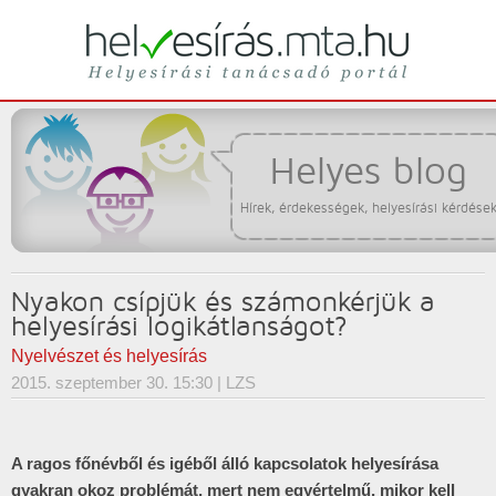
Helyesírási tanácsadó portál
helyesírás
Helyes blog
Hírek, érdekességek, helyesírási kérdése
Nyakon csípjük és számonkérjük a
helyesírási logikátlanságot?
Nyelvészet és helyesírás
2015. szeptember 30. 15:30
| LZS
A ragos főnévből és igéből álló kapcsolatok helyesírása
gyakran okoz problémát, mert nem egyértelmű, mikor kell