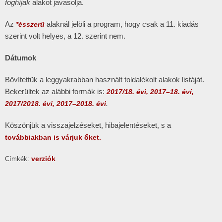
foghíjak
alakot javasolja.
Az
alaknál jelöli a program, hogy csak a 11. kiadás
*ésszerű
szerint volt helyes, a 12. szerint nem.
Dátumok
Bővítettük a leggyakrabban használt toldalékolt alakok listáját.
Bekerültek az alábbi formák is:
2017/18. évi, 2017–18. évi,
.
2017/2018. évi, 2017–2018. évi
Köszönjük a visszajelzéseket, hibajelentéseket, s a
továbbiakban is várjuk őket.
verziók
Címkék: