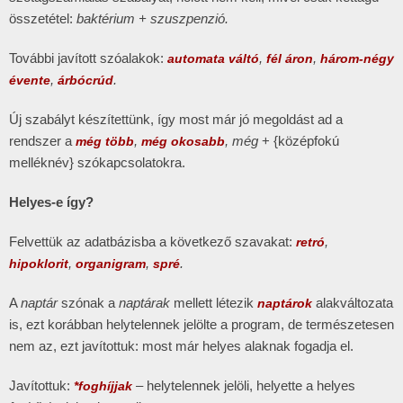
összetétel:
baktérium + szuszpenzió.
További javított szóalakok:
,
,
automata váltó
fél áron
három-négy
,
.
évente
árbócrúd
Új szabályt készítettünk, így most már jó megoldást ad a
rendszer a
,
, még
+ {középfokú
még több
még okosabb
melléknév} szókapcsolatokra.
Helyes-e így?
Felvettük az adatbázisba a következő szavakat:
,
retró
,
,
.
hipoklorit
organigram
spré
A
naptár
szónak a
naptárak
mellett létezik
alakváltozata
naptárok
is, ezt korábban helytelennek jelölte a program, de természetesen
nem az, ezt javítottuk: most már helyes alaknak fogadja el.
Javítottuk:
– helytelennek jelöli, helyette a helyes
*foghíjjak