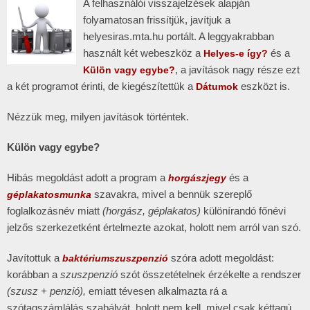
A felhasználói visszajelzések alapján
folyamatosan frissítjük, javítjuk a
helyesiras.mta.hu portált. A leggyakrabban
használt két webeszköz a
és a
Helyes-e így?
, a javítások nagy része ezt
Külön vagy egybe?
a két programot érinti, de kiegészítettük a
eszközt is.
Dátumok
Nézzük meg, milyen javítások történtek.
Külön vagy egybe?
Hibás megoldást adott a program a
és a
horgászjegy
szavakra, mivel a bennük szereplő
géplakatosmunka
foglalkozásnév miatt
(horgász, géplakatos)
különírandó főnévi
jelzős szerkezetként értelmezte azokat, holott nem arról van szó.
Javítottuk a
szóra adott megoldást:
baktériumszuszpenzió
korábban a
szuszpenzió
szót összetételnek érzékelte a rendszer
(szusz + penzió),
emiatt tévesen alkalmazta rá a
szótagszámlálás szabályát, holott nem kell, mivel csak kéttagú